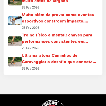
muito antes da largada
25 Fev 2026
Muito além da prova: como eventos
esportivos constroem impacto,
relacionamento e legado
25 Fev 2026
Treino físico e mental: chaves para
performances consistentes em
provas longas
25 Fev 2026
Ultramaratona Caminhos de
Caravaggio: o desafio que conecta
esporte, cultura e território
25 Fev 2026