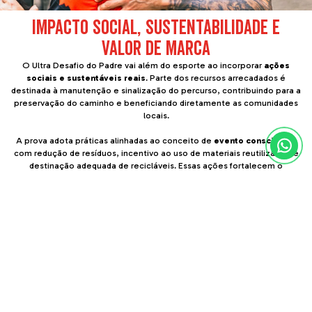
IMPACTO SOCIAL, SUSTENTABILIDADE E
VALOR DE MARCA
O Ultra Desafio do Padre vai além do esporte ao incorporar
ações
sociais e sustentáveis reais
. Parte dos recursos arrecadados é
destinada à manutenção e sinalização do percurso, contribuindo para a
preservação do caminho e beneficiando diretamente as comunidades
locais.
A prova adota práticas alinhadas ao conceito de
evento consciente
,
com redução de resíduos, incentivo ao uso de materiais reutilizáveis e
destinação adequada de recicláveis. Essas ações fortalecem o
alinhamento do evento com agendas de ESG e responsabilidade
socioambiental.
Para os patrocinadores, estar presente no Desafio do Padre é associar
sua marca a um evento com identidade forte, impacto positivo e
relacionamento genuíno. Mais do que visibilidade, é a oportunidade de
construir reputação, gerar lembrança positiva e fazer parte de uma
experiência que deixa legado.